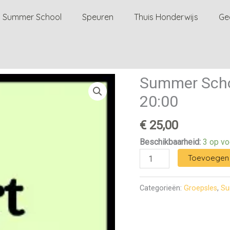
Summer School
Speuren
Thuis Honderwijs
Ge
Summer Schoo
Summer
School
20:00
-
Sport
€
25,00
&
Beschikbaarheid:
3 op vo
Spel
Toevoegen 
14/7
20:00
Categorieën:
Groepsles
,
Su
aantal