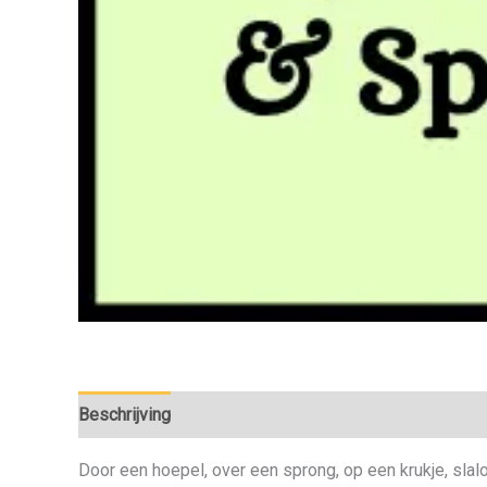
Beschrijving
Door een hoepel, over een sprong, op een krukje, slal