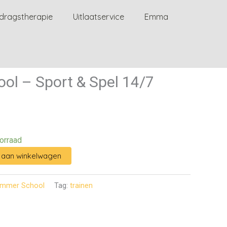
dragstherapie
Uitlaatservice
Emma
l – Sport & Spel 14/7
orraad
aan winkelwagen
mmer School
Tag:
trainen