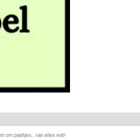
om om paaltjes… van alles wat!