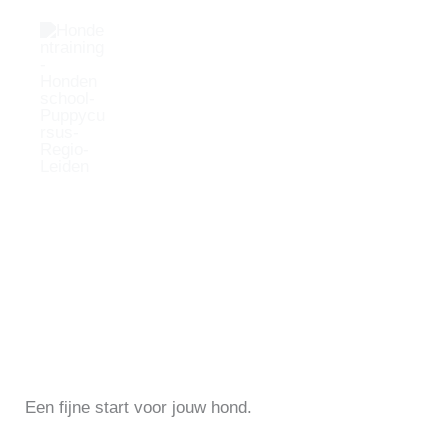
Ga
naar
de
inhoud
Menu
De Verkenners
Een fijne start voor jouw hond.