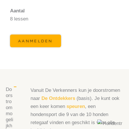
Aantal
8 lessen
AANMELDEN
Do
Vanuit De Verkenners kun je doorstromen
ors
naar
De
Ontdekkers
(basis). Je kunt ook
tro
een keer komen
speuren
, een
om
mo
hondensport die 9 van de 10 honden
geli
retegaaf vinden en geschikt is voor alle
jkh