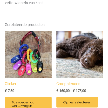
vette wissels van kant.
Gerelateerde producten
Prijsklasse:
Dit
€ 160,00
produ
tot
€ 175,00
heeft
meerd
variat
Deze
optie
kan
Clicker
Groepslessen
geko
€
7,50
€
160,00
-
€
175,00
word
op
Toevoegen aan
Opties selecteren
de
winkelwagen