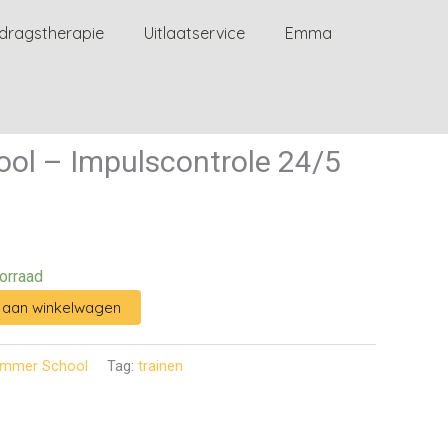
dragstherapie
Uitlaatservice
Emma
ol – Impulscontrole 24/5
orraad
aan winkelwagen
mmer School
Tag:
trainen