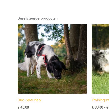
Gerelateerde producten
Duo-speurles
Trainings
€
45,00
€
30,00
-
€