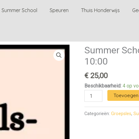
Summer School
Speuren
Thuis Honderwijs
Ge
Summer Scho
Summer
School
10:00
-
Impulscontrole
€
25,00
24/5
Beschikbaarheid:
4 op vo
10:00
Toevoegen 
aantal
Categorieën:
Groepsles
,
Su