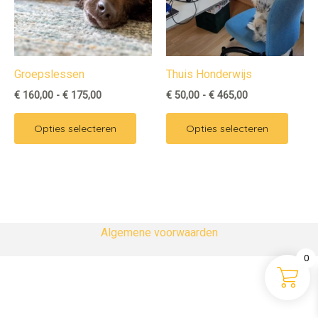
variaties.
variat
Deze
Deze
optie
optie
kan
kan
Groepslessen
Thuis Honderwijs
gekozen
geko
€
160,00
-
€
175,00
€
50,00
-
€
465,00
worden
word
op
op
Opties selecteren
Opties selecteren
de
de
productpagina
produ
Algemene voorwaarden
0